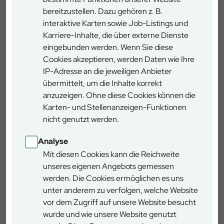
bereitzustellen. Dazu gehören z. B.
interaktive Karten sowie Job-Listings und
Karriere-Inhalte, die über externe Dienste
eingebunden werden. Wenn Sie diese
Führungsangebot
Cookies akzeptieren, werden Daten wie Ihre
IP-Adresse an die jeweiligen Anbieter
übermittelt, um die Inhalte korrekt
Allgemeine Führung
anzuzeigen. Ohne diese Cookies können die
Karten- und Stellenanzeigen-Funktionen
Die klassische Führung erläutert Ihnen die
nicht genutzt werden.
Informationstafeln und liefert Hintergründe zum Bau des
Analyse
Baumwipfelpfades, zur Kulturlandschaft Steigerwald, der
Mit diesen Cookies kann die Reichweite
nachhaltigen Waldbewirtschaftung und zum
unseres eigenen Angebots gemessen
Naturschutzkonzept der Bayerischen Staatsforsten. Auch
werden. Die Cookies ermöglichen es uns
das Thema Jagd wird gestreift.
unter anderem zu verfolgen, welche Website
vor dem Zugriff auf unsere Website besucht
„Zisterzienser im Steigerwald“
wurde und wie unsere Website genutzt