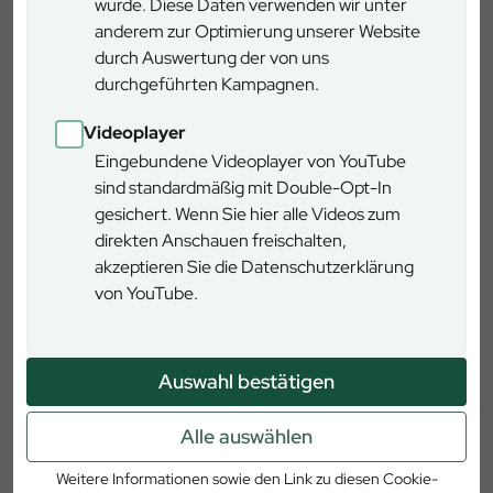
wurde. Diese Daten verwenden wir unter
Bei dieser Führung über den Pfad erfahren Sie
anderem zur Optimierung unserer Website
Interessantes über die Kulturlandschaft Steigerwald.
durch Auswertung der von uns
Neben religiösen Aufgaben haben sich die Mönche des
durchgeführten Kampagnen.
Klosters Ebrach und der umgebenden Klöster auch der
Bewirtschaftung des Waldes gewidmet.
Videoplayer
Dieses Erbe setzen die Förster heute fort.
Eingebundene Videoplayer von YouTube
sind standardmäßig mit Double-Opt-In
„Goldener Herbst“
gesichert. Wenn Sie hier alle Videos zum
direkten Anschauen freischalten,
Erleben Sie die Farbenpracht des Steigerwaldes aus neuer
akzeptieren Sie die Datenschutzerklärung
Perspektive! Schlendern Sie durch die Kronen und lernen
von YouTube.
Sie nebenbei allerlei wissenswerte Fakten über den Herbst
im Wald.
Auswahl bestätigen
„Sagen rund um den Steigerwald“
Alle auswählen
Lassen Sie sich an dieser Führung in die sagenumwobene
Weitere Informationen sowie den Link zu diesen Cookie-
Geschichte des Steigerwaldes entführen. Erleben Sie mit