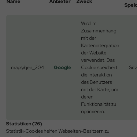
Name
Anbieter
Zweck
Spei
Wird im
Zusammenhang
mit der
Kartenintegration
der Website
verwendet. Das
maps/gen_204
Google
Cookie speichert
Sit
die Interaktion
des Benutzers
mit der Karte, um
deren
Funktionalität zu
optimieren.
Statistiken (26)
Statistik-Cookies helfen Webseiten-Besitzern zu