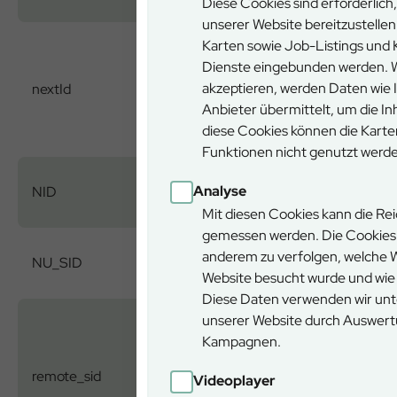
Diese Cookies sind erforderlic
unserer Website bereitzustellen.
Karten sowie Job-Listings und K
Dienste eingebunden werden. W
akzeptieren, werden Daten wie I
nextId
YouTube
Anbieter übermittelt, um die In
diese Cookies können die Karte
Funktionen nicht genutzt werde
Analyse
NID
Google
Mit diesen Cookies kann die Re
gemessen werden. Die Cookies 
www.reisen-
anderem zu verfolgen, welche W
NU_SID
fuer-alle.de
Website besucht wurde und wie
Diese Daten verwenden wir unt
unserer Website durch Auswert
Kampagnen.
remote_sid
YouTube
Videoplayer