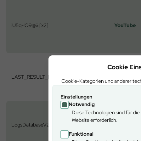
iU5q-!O9@$ [x2]
YouTube
Cookie Ein
LAST_RESULT_ENTRY_KEY [x2]
YouTube
Cookie-Kategorien und anderer tech
Einstellungen
Notwendig
Diese Technologien sind für di
Website erforderlich.
LogsDatabaseV2:V#||LogsRequestsStore
YouTube
Funktional