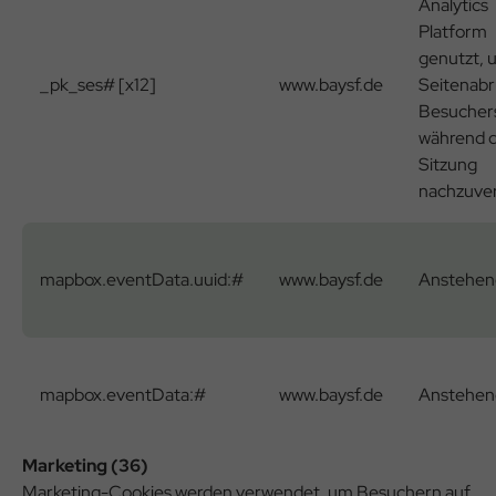
Analytics
Platform
genutzt, 
_pk_ses# [x12]
www.baysf.de
Seitenabr
Besucher
während 
Sitzung
nachzuver
mapbox.eventData.uuid:#
www.baysf.de
Anstehen
mapbox.eventData:#
www.baysf.de
Anstehen
Marketing (36)
Marketing-Cookies werden verwendet, um Besuchern auf