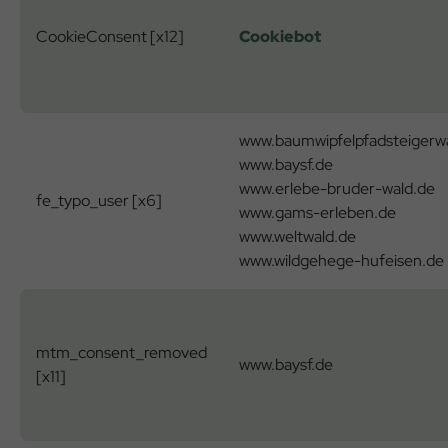
CookieConsent [x12]
Cookiebot
www.baumwipfelpfadsteigerw
www.baysf.de
www.erlebe-bruder-wald.de
fe_typo_user [x6]
www.gams-erleben.de
www.weltwald.de
www.wildgehege-hufeisen.de
mtm_consent_removed
www.baysf.de
[x11]