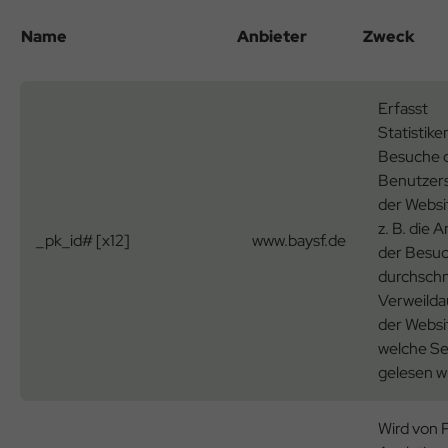
Name
Anbieter
Zweck
Erfasst
Statistike
Besuche 
Benutzers
der Websi
z. B. die 
_pk_id# [x12]
www.baysf.de
der Besuc
durchschn
Verweilda
der Websi
welche Se
gelesen w
Wird von P