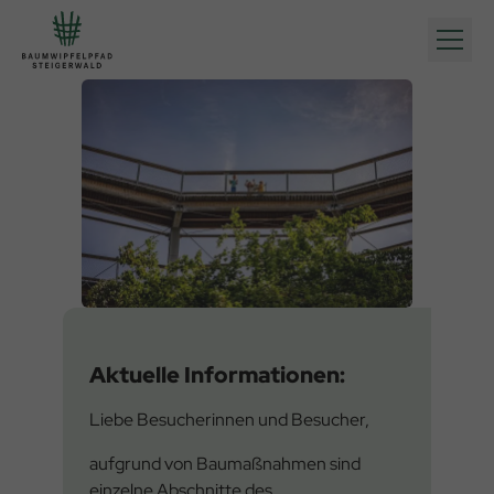
Direkt
Direkt
Hauptnavigation
zum
zum
Inhalt
Footer
Aktuelle Informationen:
Liebe Besucherinnen und Besucher,
aufgrund von Baumaßnahmen sind
einzelne Abschnitte des