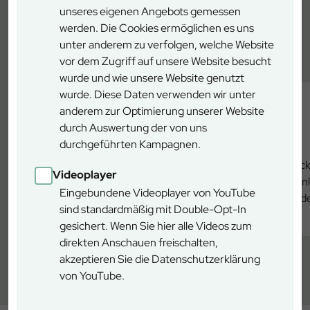
unseres eigenen Angebots gemessen
Wichtige Informationen
werden. Die Cookies ermöglichen es uns
unter anderem zu verfolgen, welche Website
vor dem Zugriff auf unsere Website besucht
wurde und wie unsere Website genutzt
wurde. Diese Daten verwenden wir unter
anderem zur Optimierung unserer Website
durch Auswertung der von uns
Öffnungszeiten
durchgeführten Kampagnen.
Öffnungszeiten Sommer: täglich 09 bis
Tic
Videoplayer
18 Uhr (letzter Einlass 17 Uhr);
on
Eingebundene Videoplayer von YouTube
witterungsbedingte Änderungen möglich.
ode
sind standardmäßig mit Double-Opt-In
Wir freuen uns auf Ihren Besuch!&nbsp;
Infos zu den Öffnungszeiten
f
gesichert. Wenn Sie hier alle Videos zum
direkten Anschauen freischalten,
akzeptieren Sie die Datenschutzerklärung
von YouTube.