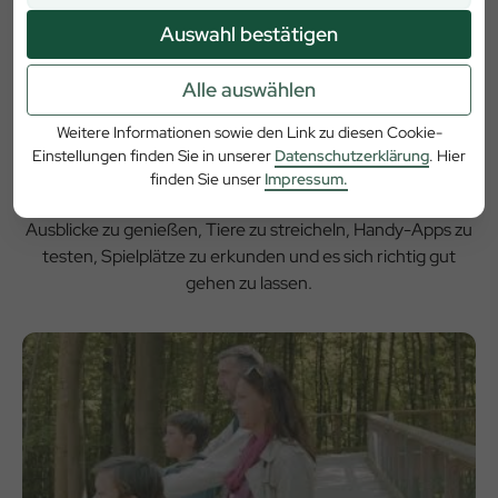
Auswahl bestätigen
Freizeit im Wald:
Alle auswählen
Entdecken Sie den
Weitere Informationen sowie den Link zu diesen Cookie-
Baumwipfelpfad!
Einstellungen finden Sie in unserer
Datenschutzerklärung
. Hier
finden Sie unser
Impressum.
Der Baumwipfelpfad Steigerwald in Ebrach: Zeit um
Ausblicke zu genießen, Tiere zu streicheln, Handy-Apps zu
testen, Spielplätze zu erkunden und es sich richtig gut
gehen zu lassen.