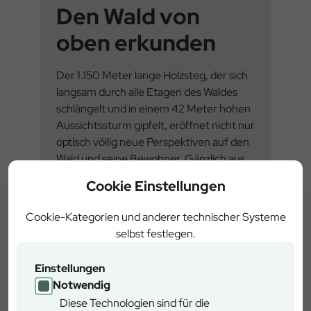
Den Wald von
oben erkunden
Der 1.150 Meter lange Holzsteg, der sich
langsam durch alle Etagen des Waldes
schlängelt und in einem 42 Meter hohen
Aussichtssturm gipfelt, eröffnet nicht nur
optisch völlig neue Perspektiven auf den
Wald und seine Bewohner. Gänzlich aus
heimischen Hölzern bestehend und
Cookie Einstellungen
rollstuhlgerecht ausgebaut, erweitert der
Pfad den Blickwinkel auch durch eine
Cookie-Kategorien und anderer technischer Systeme
Vielzahl von spannend aufbereiteten
selbst festlegen.
Informationen rund um den Wald und
seine nachhaltige Nutzung durch
Einstellungen
Forstwirtschaft und Jagd.
Notwendig
Diese Technologien sind für die