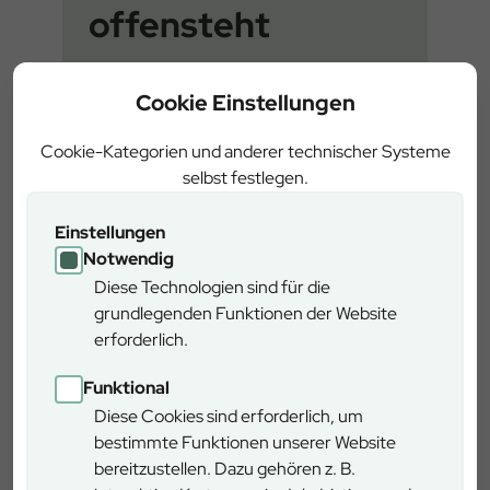
offensteht
Der Baumwipfelpfad Steigerwald wurde
Cookie Einstellungen
mehrfach ausgezeichnet – für
Barrierefreiheit, Nachhaltigkeit und
Cookie-Kategorien und anderer technischer Systeme
innovative Tourismusqualität. Unsere
selbst festlegen.
Preise und Siegel stehen für ein
besonderes Naturerlebnis, das allen
Einstellungen
Menschen offensteht.
Notwendig
Diese Technologien sind für die
grundlegenden Funktionen der Website
erforderlich.
Barrierefreiheit
Funktional
Diese Cookies sind erforderlich, um
Am Baumwipfelpfad Steigerwald findet man alles, was man
bestimmte Funktionen unserer Website
braucht – nur keine Barrieren. Weil er geschickt die
bereitzustellen. Dazu gehören z. B.