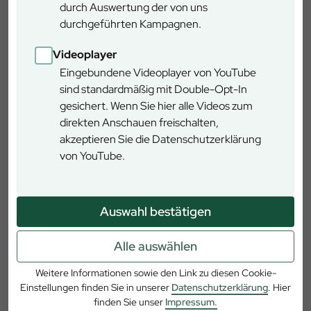
durch Auswertung der von uns
durchgeführten Kampagnen.
Videoplayer
Eingebundene Videoplayer von YouTube
sind standardmäßig mit Double-Opt-In
gesichert. Wenn Sie hier alle Videos zum
direkten Anschauen freischalten,
akzeptieren Sie die Datenschutzerklärung
von YouTube.
ADAC Tourismuspreis Bayern
2019
Auswahl bestätigen
2. Platz für den Baumwipfelpfad Steigerwald
Alle auswählen
Der ADAC Tourismuspreis Bayern wird an besonders
Weitere Informationen sowie den Link zu diesen Cookie-
zukunftsorientiere und innovative Projekte aus der
Einstellungen finden Sie in unserer
Datenschutzerklärung
. Hier
regionalen Tourismusbranche in Bayern verliehen. Mit
finden Sie unser
Impressum.
diesem Preis fördern der ADAC in Bayern und die Bayern