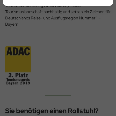
Tourismus Marketing GmbH die bayerische
Tourismuslandschaft nachhaltig und setzen ein Zeichen für
Deutschlands Reise- und Ausflugsregion Nummer 1 –
Bayern.
Sie benötigen einen Rollstuhl?