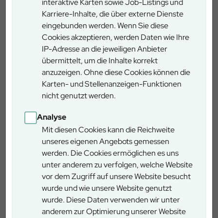
Hanglage ausnützt, kommt der Baumwipfelpfad mit einer
interaktive Karten sowie Job-Listings und
geringen Steigung aus, die im spiraligen Aufstieg zum
Karriere-Inhalte, die über externe Dienste
Aussichtsturm maximal sechs Prozent erreicht. Damit ist
eingebunden werden. Wenn Sie diese
er sowohl für Rollstühle und Kinderwagen geeignet als
Cookies akzeptieren, werden Daten wie Ihre
auch für Menschen, die nicht so gut zu Fuß unterwegs
IP-Adresse an die jeweiligen Anbieter
sind. Dafür steht auch das Qualitätssiegel „Barrierefreiheit
übermittelt, um die Inhalte korrekt
geprüft“ des Deutschen Tourismusverbandes. Dies haben
anzuzeigen. Ohne diese Cookies können die
wir nun zum Zweiten Mal erhalten!
Karten- und Stellenanzeigen-Funktionen
nicht genutzt werden.
Zu unserer Urkunde
Analyse
Mit diesen Cookies kann die Reichweite
Weitere Barrierefreie Reiseangebote können Sie hier
unseres eigenen Angebots gemessen
finden
werden. Die Cookies ermöglichen es uns
unter anderem zu verfolgen, welche Website
vor dem Zugriff auf unsere Website besucht
wurde und wie unsere Website genutzt
wurde. Diese Daten verwenden wir unter
anderem zur Optimierung unserer Website