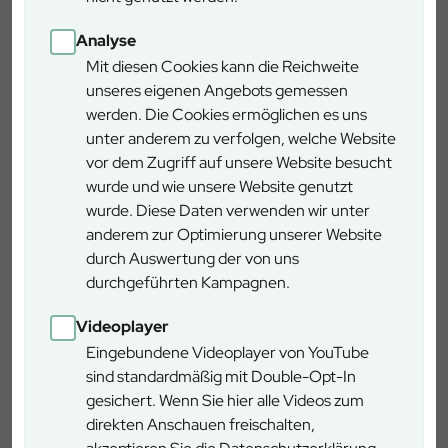
1000 Himmelsweiher!
Analyse
Mit diesen Cookies kann die Reichweite
Weitere Informationen zu Unterkünften und
unseres eigenen Angebots gemessen
Ausflugszielen finden sie beim Tourismusverband
werden. Die Cookies ermöglichen es uns
Steigerwald e.V.
unter anderem zu verfolgen, welche Website
Tipps rund um den Baumwipfelpfad Steigerwald
vor dem Zugriff auf unsere Website besucht
finden Sie hier
wurde und wie unsere Website genutzt
wurde. Diese Daten verwenden wir unter
anderem zur Optimierung unserer Website
durch Auswertung der von uns
durchgeführten Kampagnen.
Videoplayer
Eingebundene Videoplayer von YouTube
sind standardmäßig mit Double-Opt-In
gesichert. Wenn Sie hier alle Videos zum
direkten Anschauen freischalten,