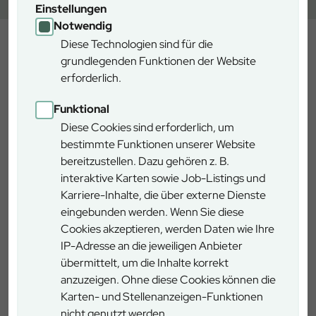
Einstellungen
Notwendig
Diese Technologien sind für die
Entdecken Sie den
grundlegenden Funktionen der Website
erforderlich.
Steigerwald
Funktional
Diese Cookies sind erforderlich, um
zwischen sonnigen Weinbergen,
bestimmte Funktionen unserer Website
uralten Wäldern und dem Land
bereitzustellen. Dazu gehören z. B.
der 1000 Himmelsweiher!
interaktive Karten sowie Job-Listings und
Karriere-Inhalte, die über externe Dienste
Mit seiner einzigartigen landschaftlichen, kulturellen und
eingebunden werden. Wenn Sie diese
kulinarischen Vielfalt ist der Steigerwald ideales Ziel für
Cookies akzeptieren, werden Daten wie Ihre
Ihren Kurzurlaub, aktive Rad- und Wandertouren oder eine
IP-Adresse an die jeweiligen Anbieter
wohltuende Auszeit inmitten herrlicher Natur. Entdecken
übermittelt, um die Inhalte korrekt
Sie den Steigerwald zwischen Nürnberg, Bamberg,
anzuzeigen. Ohne diese Cookies können die
Würzburg und Rothenburg ob der Tauber, zwischen
Karten- und Stellenanzeigen-Funktionen
sonnigen Weinbergen, uralten Wäldern und dem Land der
nicht genutzt werden.