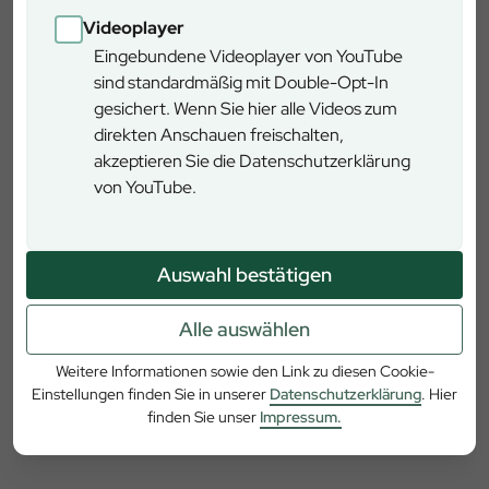
des FÖJ-Teams, Umweltbildungsangeboten des
Videoplayer
Steigerwald-Zentrums sowie Beiträge des Projekts
Eingebundene Videoplayer von YouTube
Cisterscapes luden zum Entdecken und Ausprobieren ein.
sind standardmäßig mit Double-Opt-In
Für musikalische Stimmung sorgten die
gesichert. Wenn Sie hier alle Videos zum
Steigerwaldmusikanten Ebrach/Großgressingen, während
direkten Anschauen freischalten,
regionale Anbieter die Gäste mit kulinarischen
akzeptieren Sie die Datenschutzerklärung
Spezialitäten versorgten und für eine besondere
von YouTube.
Atmosphäre sorgten.
Seit seiner Eröffnung im Jahr 2016 hat sich der
Auswahl bestätigen
Baumwipfelpfad Steigerwald erfolgreich zu einem der
beliebtesten Naturerlebnisorte Bayerns etabliert, der auch
künftig mit neuen Ideen und Bildungsangeboten
Alle auswählen
weiterentwickelt werden wird. Mit dem gelungenen
Weitere Informationen sowie den Link zu diesen Cookie-
Jubiläumstag setzt der Baumwipfelpfad ein starkes
Einstellungen finden Sie in unserer
Datenschutzerklärung
. Hier
Zeichen für seine Rolle als moderner Lern- und Erlebnisort
finden Sie unser
Impressum.
und blickt zuversichtlich auf die kommenden Jahre.